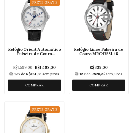
FRETE GRÁTIS
Relógio Orient Automático
Relógio Lince Pulseira de
Pulseira de Couro
Couro MRC4758L48
YN6SC006
R$1.599,00
R$1.498,00
R$339,00
12
x de
R$124,83
sem juros
12
x de
R$28,25
sem juros
COMPRAR
COMPRAR
FRETE GRÁTIS